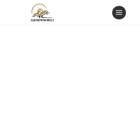
BLOG LIST VIEW
Latest News
Gumbo beet greens corn soko endive
gumbo gourd. Parsley shallot courgette