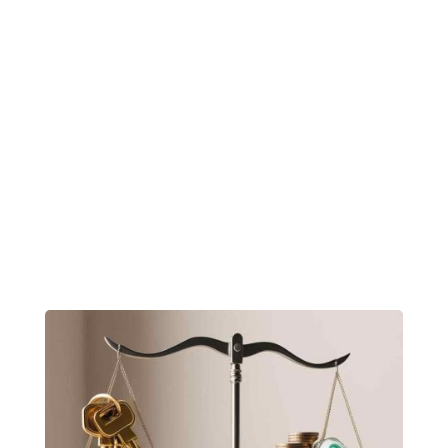
tatsoi pea sprouts fava bean collard greens
dandelion okra wakame tomato.